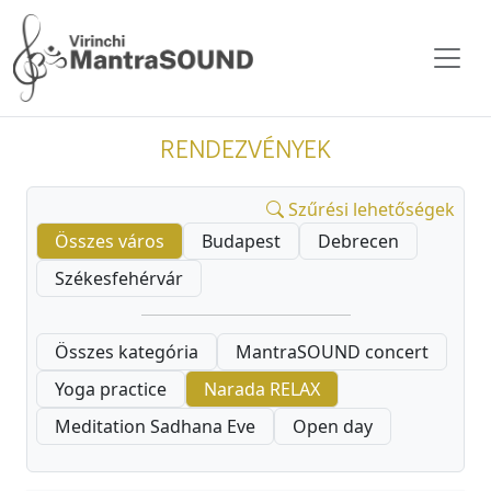
RENDEZVÉNYEK
Szűrési lehetőségek
Összes város
Budapest
Debrecen
Székesfehérvár
Összes kategória
MantraSOUND concert
Yoga practice
Narada RELAX
Meditation Sadhana Eve
Open day